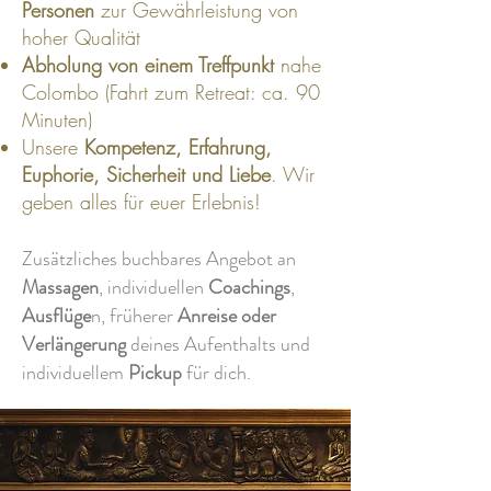
Personen
zur Gewährleistung von
hoher Qualität
Abholung von einem Treffpunkt
nahe
Colombo (Fahrt zum Retreat: ca. 90
Minuten)
Unsere
Kompetenz, Erfahrung,
Euphorie, Sicherheit und Liebe
. Wir
geben alles für euer Erlebnis!
Zusätzliches buchbares Angebot an
Massagen
, individuellen
Coachings
,
Ausflüge
n, früherer
Anreise oder
Verlängerung
deines Aufenthalts und
individuellem
Pickup
für dich.