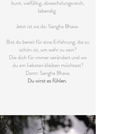
bunt, vielfältig, abwechslungsreich,
lebendig.
Jetzt ist sie da: Sangha Bhava.
Bist du bereit für eine Erfahrung, die zu
schön ist, um wahr zu sein?
Die dich für immer verändert und wo
du am liebsten bleiben möchtest?
Dann: Sangha Bhava.
Du wirst es fühlen.