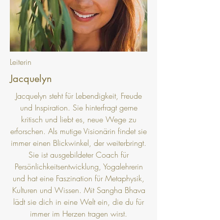
Leiterin
Jacquelyn
Jacquelyn steht für Lebendigkeit, Freude
und Inspiration. Sie hinterfragt gerne
kritisch und liebt es, neue Wege zu
erforschen. Als mutige Visionärin findet sie
immer einen Blickwinkel, der weiterbringt.
Sie ist ausgebildeter Coach für
Persönlichkeitsentwicklung, Yogalehrerin
und hat eine Faszination für Metaphysik,
Kulturen und Wissen. Mit Sangha Bhava
lädt sie dich in eine Welt ein, die du für
immer im Herzen tragen wirst.